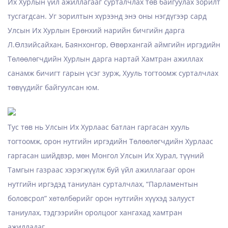
Их Хурлын үйл ажиллагааг сурталчлах төв байгуулах зорилт
тусгагдсан. Уг зорилтын хүрээнд энэ оны нэгдүгээр сард
Улсын Их Хурлын Ерөнхий нарийн бичгийн дарга
Л.Өлзийсайхан, Баянхонгор, Өвөрхангай аймгийн иргэдийн
Төлөөлөгчдийн Хурлын дарга нартай Хамтран ажиллах
санамж бичигт гарын үсэг зурж, Хууль тогтоомж сурталчлах
төвүүдийг байгуулсан юм.
Тус төв нь Улсын Их Хурлаас батлан гаргасан хууль
тогтоомж, орон нутгийн иргэдийн Төлөөлөгчдийн Хурлаас
гаргасан шийдвэр, мөн Монгол Улсын Их Хурал, түүний
Тамгын газраас хэрэгжүүлж буй үйл ажиллагааг орон
нутгийн иргэдэд таниулан сурталчлах, “Парламентын
боловсрол” хөтөлбөрийг орон нутгийн хүүхэд залууст
таниулах, тэдгээрийн оролцоог хангахад хамтран
ажилладаг.