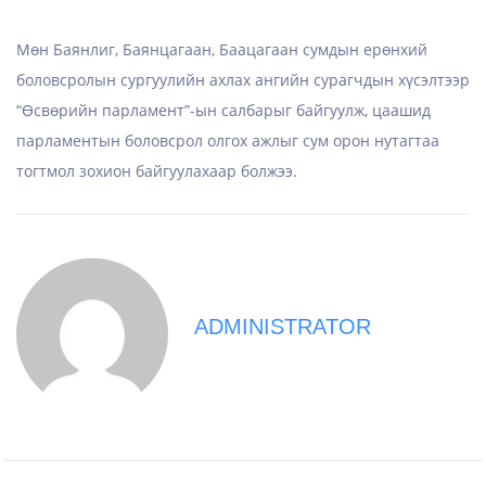
Мөн Баянлиг, Баянцагаан, Баацагаан сумдын ерөнхий
боловсролын сургуулийн ахлах ангийн сурагчдын хүсэлтээр
“Өсвөрийн парламент”-ын салбарыг байгуулж, цаашид
парламентын боловсрол олгох ажлыг сум орон нутагтаа
тогтмол зохион байгуулахаар болжээ.
ADMINISTRATOR