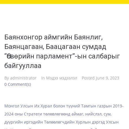
Баянхонгор аймгийн Баянлиг,
Баянцагаан, Баацагаан сумдад
“Өсвөрийн парламент”-ын салбарыг
байгууллаа
By
administrator
In
Мэдээ мэдээлэл
Posted
June 9, 2023
0 Comment(s)
Монгол Улсын Их Хурал болон түүний Тамгын газрын 2019-
2024 оны Стратеги төлөвлөгөөнд аймаг, нийслэл, сум,
дүүргийн иргэдийн Төлөөлөгчдийн Хурлын дэргэд Улсын