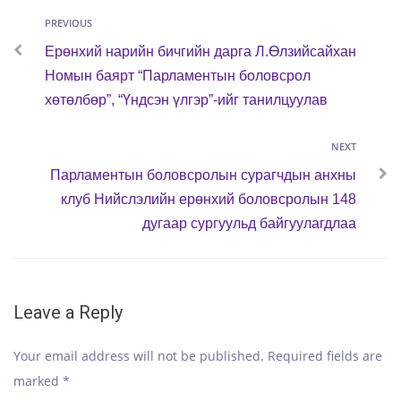
Previous
PREVIOUS
Post
Ерөнхий нарийн бичгийн дарга Л.Өлзийсайхан
navigation
Номын баярт “Парламентын боловсрол
хөтөлбөр”, “Үндсэн үлгэр”-ийг танилцуулав
Next
NEXT
Парламентын боловсролын сурагчдын анхны
клуб Нийслэлийн ерөнхий боловсролын 148
дугаар сургуульд байгуулагдлаа
Leave a Reply
Your email address will not be published.
Required fields are
marked
*