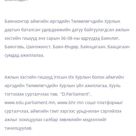
Баянхонгор аймгийн иргэдийн Төлөөлөгчдийн Хурлын
даргын баталсан удирдамжийн дагуу байгуулагдсан ажлын
хэсгийн гишүүд энэ сарын 06-08-ны өдрүүдэд Баянлиг,
Баянговь, Шинэжинст, Баян-Өндөр, Баянцагаан, Баацагаан
сумдад ажиллалаа.
Ажлын хэсгийн гишүүд Улсын Их Хурлын болон аймгийн
иргэдийн Төлөөлөгчдийн Хурлын үйл ажиллагаа, Хууль
тогтоомж сурталчлах төв, “D.Parliament”,
www.edu.parliament.mn, www.bhr.mn сошл платформыг
сурталчлах, аймгийн гэмт хэргээс урьдчилан сэргийлэх
ажлыг зохицуулах салбар зөвлөлийн мэдээллийг
танилцуулав.